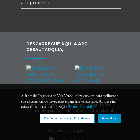
Toponímia
DESCARREGUE AQUI A APP
GESAUTARQUIA,
A Junta de Freguesia de Vila Verde utiliza cookies para melhorar a
© 2026 Junta de Freguesia de Vila Verde. Todos
sua experiência de navegação e para fins estatísticos. Ao navegar
os direitos reservados |
Termos e Condições
|
*
está a consentir a sua utilização.
Termos e Condições
Chamada para a rede/móvel fixa nacional
Definiçoes de Cookies
Aceitar
Desenvolvido por: